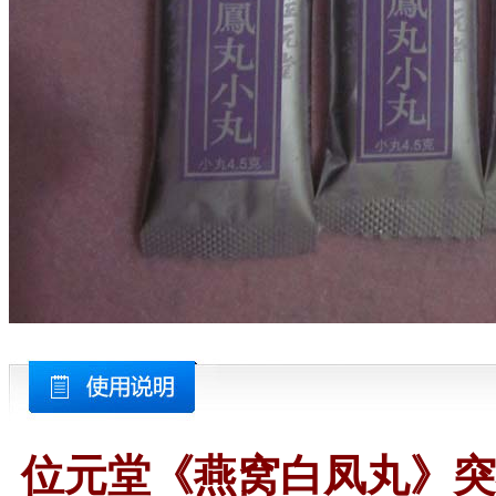
位元堂《燕窝白凤丸》突