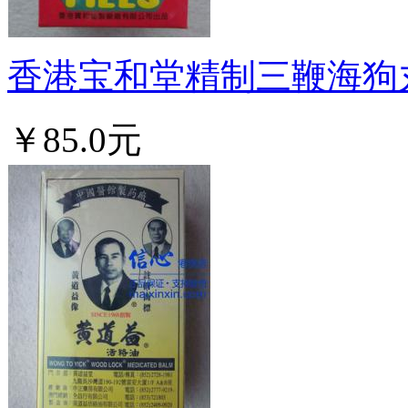
香港宝和堂精制三鞭海狗丸 
￥85.0元