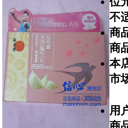
位
不
商
商
本
市
用
商