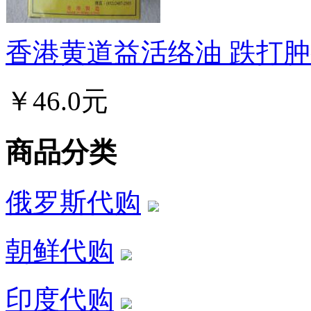
香港黄道益活络油 跌打肿痛
￥46.0元
商品分类
俄罗斯代购
朝鲜代购
印度代购