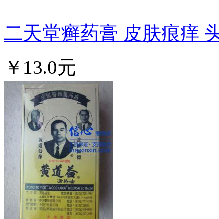
二天堂癣药膏 皮肤痕痒 头癣
￥13.0元