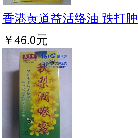
香港黄道益活络油 跌打肿痛
￥46.0元