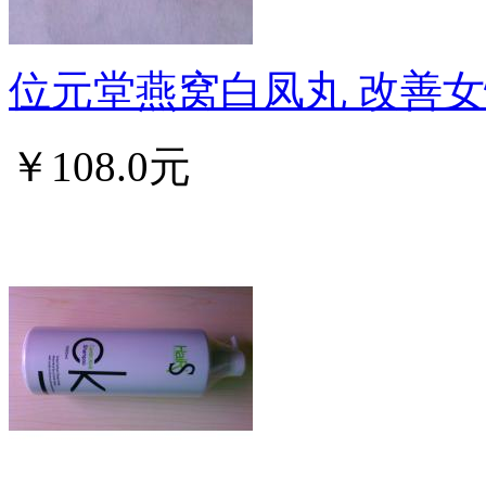
位元堂燕窝白凤丸 改善女性
￥108.0元