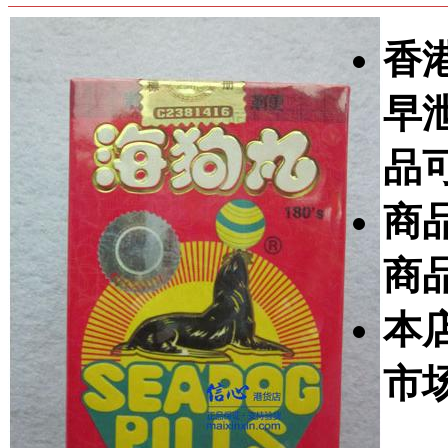
香
早
品
商
商
本
市