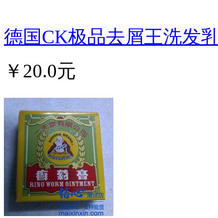
德国CK极品去屑王洗发乳50
￥20.0元