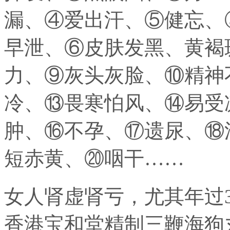
漏、④爱出汗、⑤健忘、
早泄、⑥皮肤发黑、黄褐
力、⑨灰头灰脸、⑩精神
冷、⑬畏寒怕风、⑭易受
肿、⑯不孕、⑰遗尿、⑱
短赤黄、⑳咽干……
女人肾虚肾亏，尤其年过
香港宝和堂精制三鞭海狗