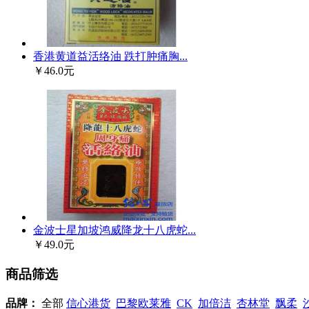
香港黄道益活络油 跌打肿痛胸...
￥46.0元
金波士星加坡鸿威降龙十八虎蛇...
￥49.0元
商品筛选
品牌：
全部
信心港货
巴黎欧莱雅
CK
加倍洁
杏林堂
飘柔