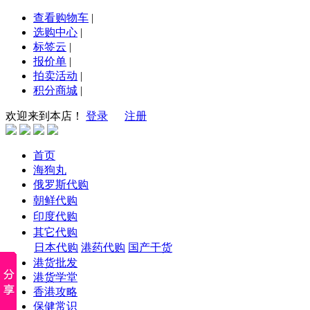
查看购物车
|
选购中心
|
标签云
|
报价单
|
拍卖活动
|
积分商城
|
欢迎来到本店！
登录
注册
首页
海狗丸
俄罗斯代购
朝鲜代购
印度代购
其它代购
日本代购
港药代购
国产干货
港货批发
港货学堂
香港攻略
保健常识