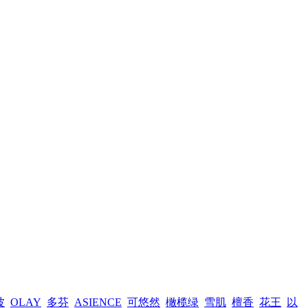
波
OLAY
多芬
ASIENCE
可悠然
橄榄绿
雪肌
檀香
花王
以