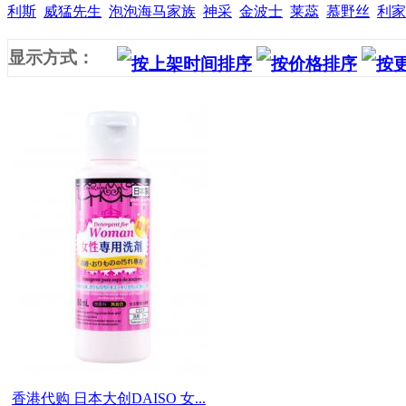
利斯
威猛先生
泡泡海马家族
神采
金波士
莱蕊
慕野丝
利家
显示方式：
香港代购 日本大创DAISO 女...