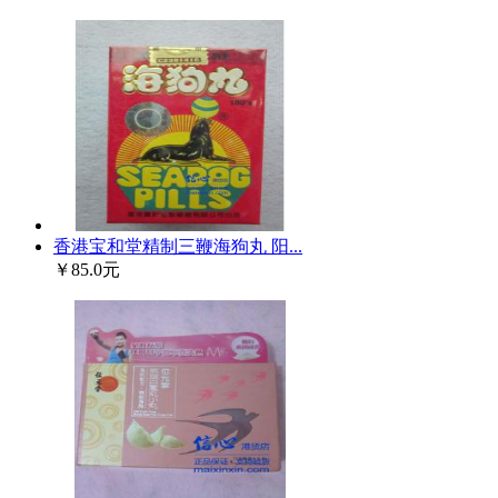
香港宝和堂精制三鞭海狗丸 阳...
￥85.0元