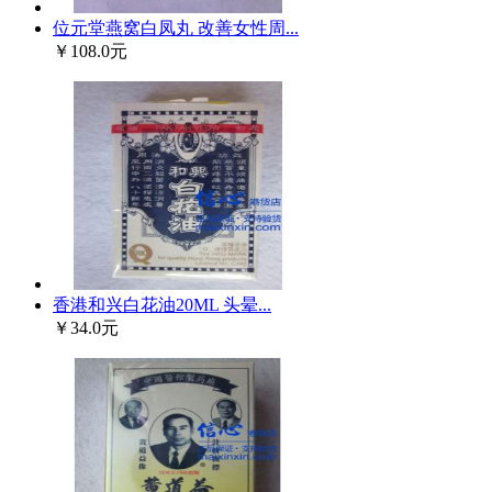
位元堂燕窝白凤丸 改善女性周...
￥108.0元
香港和兴白花油20ML 头晕...
￥34.0元