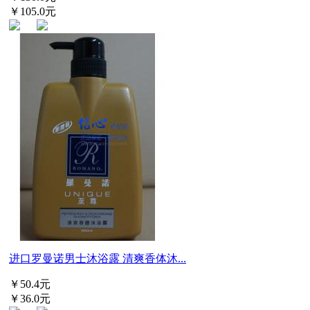
￥105.0元
进口罗曼诺男士沐浴露 清爽香体沐...
￥50.4元
￥36.0元