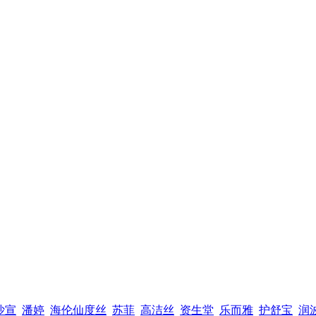
沙宣
潘婷
海伦仙度丝
苏菲
高洁丝
资生堂
乐而雅
护舒宝
润