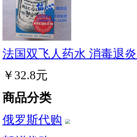
法国双飞人药水 消毒退炎 正
￥32.8元
商品分类
俄罗斯代购