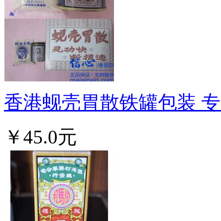
香港蚬壳胃散铁罐包装 专治
￥45.0元