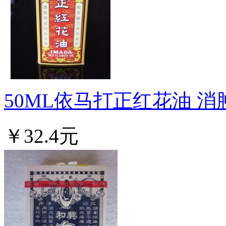
50ML依马打正红花油 消肿.
￥32.4元