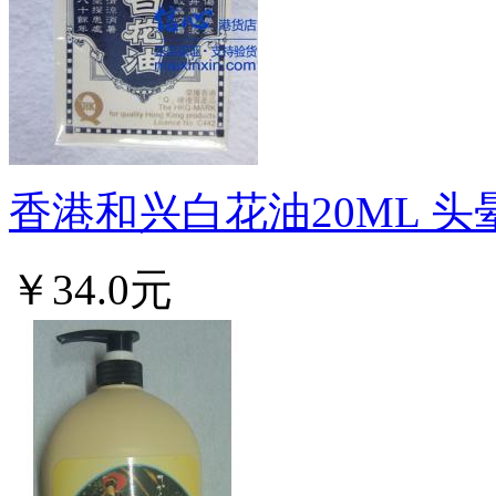
香港和兴白花油20ML 头晕.
￥34.0元