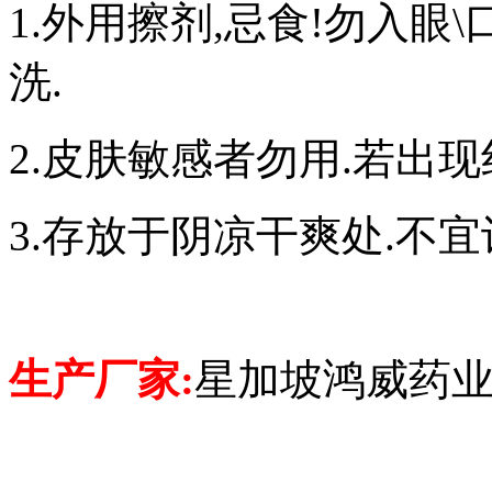
1.外用擦剂,忌食!勿入眼
洗.
2.皮肤敏感者勿用.若出
3.存放于阴凉干爽处.不宜
生产厂家:
星加坡鸿威药