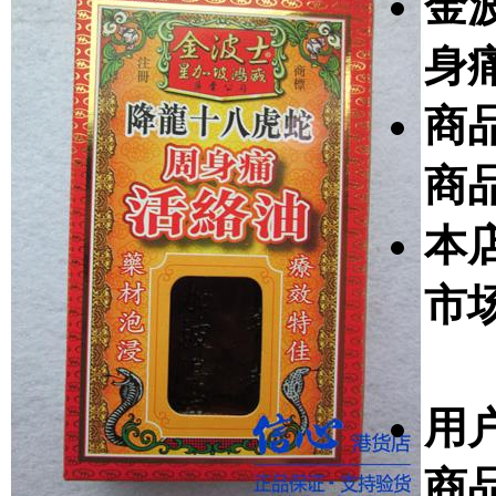
金
身
商
商
本
市
用
商