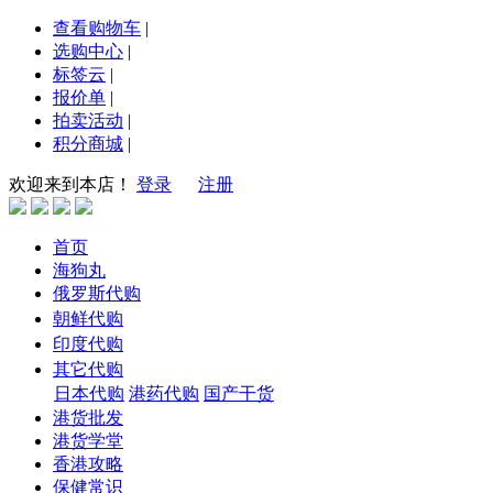
查看购物车
|
选购中心
|
标签云
|
报价单
|
拍卖活动
|
积分商城
|
欢迎来到本店！
登录
注册
首页
海狗丸
俄罗斯代购
朝鲜代购
印度代购
其它代购
日本代购
港药代购
国产干货
港货批发
港货学堂
香港攻略
保健常识