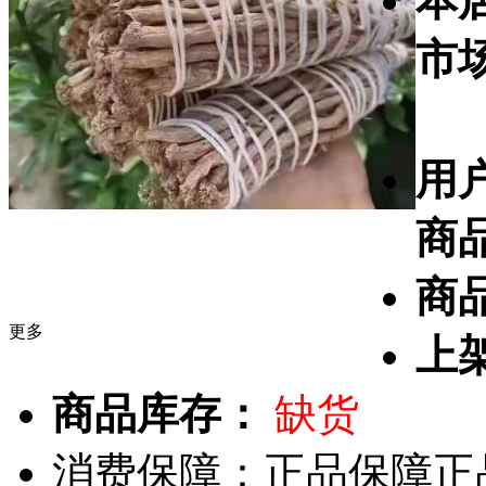
本
市
用
商
商
更多
上
商品库存：
缺货
消费保障：
正品保障
正